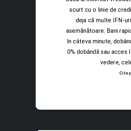
scurt cu o linie de cred
deja că multe IFN-ur
asemănătoare. Bani rapid
în câteva minute, dobân
0% dobândă sau acces la
vedere, cel
Cite