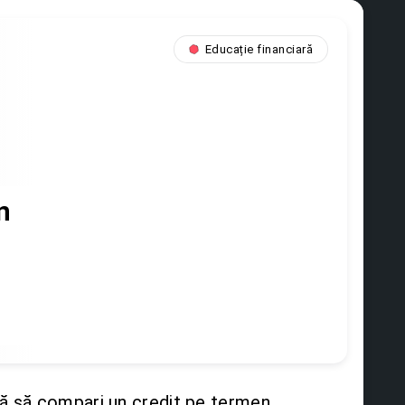
Educație financiară
n
tă să compari un credit pe termen