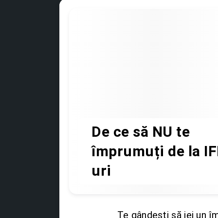
De ce să NU te
împrumuți de la I
uri
Te gândești să iei un î