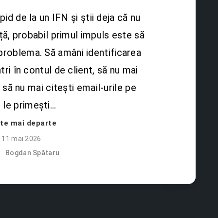
pid de la un IFN și știi deja că nu
ță, probabil primul impuls este să
 problema. Să amâni identificarea
ntri în contul de client, să nu mai
 să nu mai citești email-urile pe
 le primești…
ște mai departe
11 mai 2026
Bogdan Spătaru