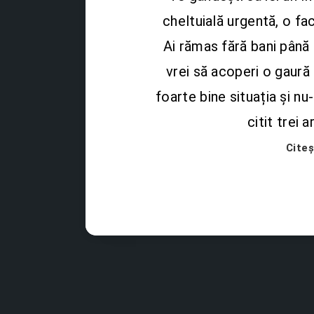
cheltuială urgentă, o f
Ai rămas fără bani până 
vrei să acoperi o gaură
foarte bine situația și nu
citit trei 
Cite