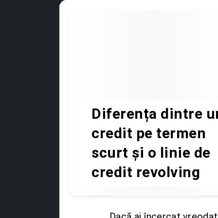
Diferența dintre u
credit pe termen
scurt și o linie de
credit revolving
Dacă ai încercat vreoda