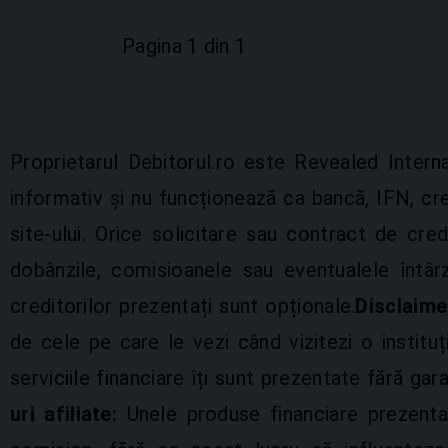
Pagina 1 din 1
Proprietarul Debitorul.ro este Revealed Inte
informativ și nu funcționează ca bancă, IFN, c
site-ului. Orice solicitare sau contract de cred
dobânzile, comisioanele sau eventualele întârzi
creditorilor prezentați sunt opționale.
Disclaime
de cele pe care le vezi când vizitezi o instituț
serviciile financiare îți sunt prezentate fără gar
uri afiliate:
Unele produse financiare prezentat