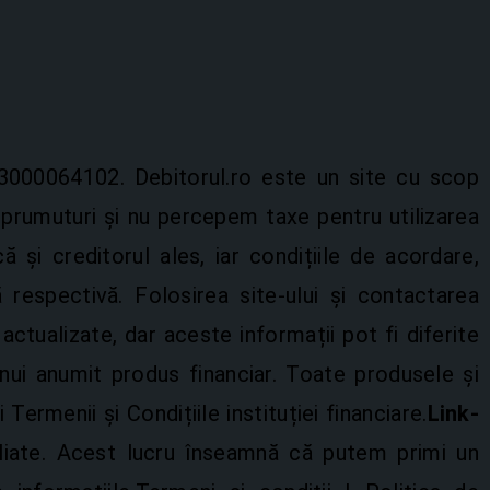
3000064102. Debitorul.ro este un site cu scop
prumuturi și nu percepem taxe pentru utilizarea
ă și creditorul ales, iar condițiile de acordare,
ă respectivă. Folosirea site-ului și contactarea
ctualizate, dar aceste informații pot fi diferite
 unui anumit produs financiar. Toate produsele și
Termenii și Condițiile instituției financiare.
Link-
filiate. Acest lucru înseamnă că putem primi un