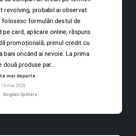
it revolving, probabil ai observat
i folosesc formulări destul de
 pe card, aplicare online, răspuns
dă promoțională, primul credit cu
 bani oricând ai nevoie. La prima
e două produse par…
ște mai departe
10 mai 2026
Bogdan Spătaru