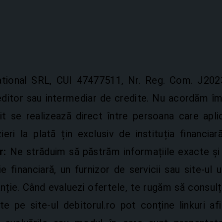
rnational SRL, CUI 47477511, Nr. Reg. Com. J202
reditor sau intermediar de credite. Nu acordăm îm
it se realizează direct între persoana care aplic
eri la plată țin exclusiv de instituția financiar
r:
Ne străduim să păstrăm informațiile exacte și a
ie financiară, un furnizor de servicii sau site-ul
anție. Când evaluezi ofertele, te rugăm să consulți 
e pe site-ul debitorul.ro pot conține linkuri a