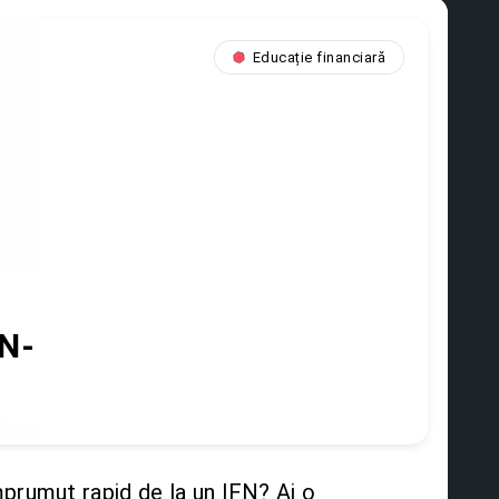
Educație financiară
FN-
mprumut rapid de la un IFN? Ai o