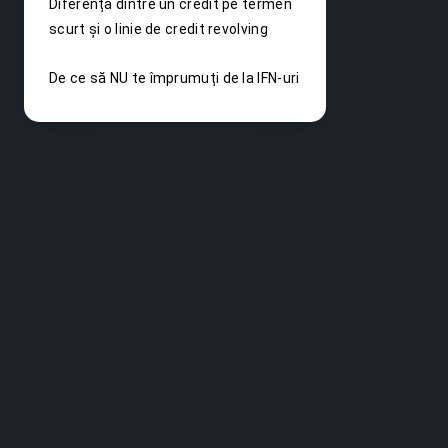
Diferența dintre un credit pe termen
scurt și o linie de credit revolving
De ce să NU te împrumuți de la IFN-uri