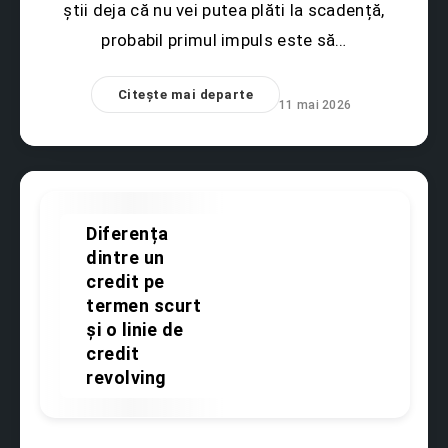
știi deja că nu vei putea plăti la scadență,
probabil primul impuls este să…
Citește mai departe
11 mai 2026
Diferența
dintre un
Educație
credit pe
financiară
termen scurt
și o linie de
credit
revolving