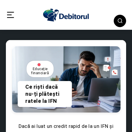
Educație
financiară
Ce riști dacă
nu-ți plătești
ratele la IFN
Dacă ai luat un credit rapid de la un IFN și