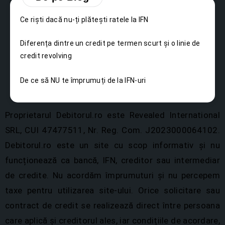
Ce riști dacă nu-ți plătești ratele la IFN
Diferența dintre un credit pe termen scurt și o linie de
credit revolving
De ce să NU te împrumuți de la IFN-uri
Proprietarul Debitorul.ro este Revealed International
SRL, CUI 47477511, Nr. Reg. Com. J2023000064102.
Debitorul.ro este un site cu scop informativ și nu
funcționează ca bancă, IFN, creditor sau intermediar
de credite. Nu acordăm împrumuturi și nu percepem
taxe pentru utilizarea site-ului. Orice solicitare sau
contract de credit se realizează direct între persoana
care aplică și creditorul ales, iar condițiile de acordare,