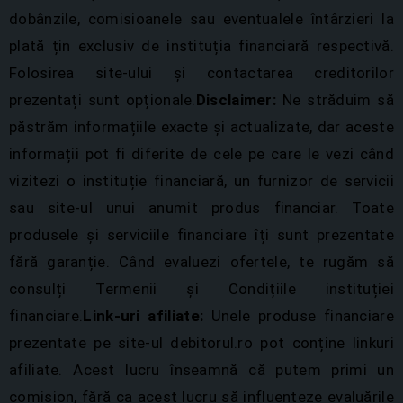
dobânzile, comisioanele sau eventualele întârzieri la
plată țin exclusiv de instituția financiară respectivă.
Folosirea site-ului și contactarea creditorilor
prezentați sunt opționale.
Disclaimer:
Ne străduim să
păstrăm informațiile exacte și actualizate, dar aceste
informații pot fi diferite de cele pe care le vezi când
vizitezi o instituție financiară, un furnizor de servicii
sau site-ul unui anumit produs financiar. Toate
produsele și serviciile financiare îți sunt prezentate
fără garanție. Când evaluezi ofertele, te rugăm să
consulți Termenii și Condițiile instituției
financiare.
Link-uri afiliate:
Unele produse financiare
prezentate pe site-ul debitorul.ro pot conține linkuri
afiliate. Acest lucru înseamnă că putem primi un
comision, fără ca acest lucru să influențeze evaluările